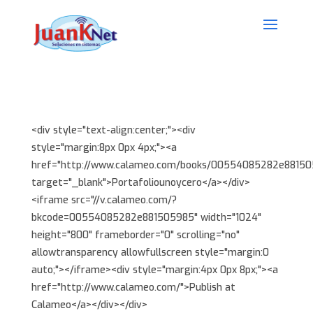
<div style="text-align:center;"><div
style="margin:8px 0px 4px;"><a
href="http://www.calameo.com/books/00554085282e88150
target="_blank">Portafoliounoycero</a></div>
<iframe src="//v.calameo.com/?
bkcode=00554085282e881505985" width="1024"
height="800" frameborder="0" scrolling="no"
allowtransparency allowfullscreen style="margin:0
auto;"></iframe><div style="margin:4px 0px 8px;"><a
href="http://www.calameo.com/">Publish at
Calameo</a></div></div>